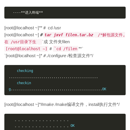
----**进入终端**
[root@localhost ~]
*
*＃ cd /usr
[root@localhost ~]
＃
tar jxvf filen.tar.bz
/*解包源文件,
`成 文件夹filen
在 /usr目录下生
＃
*
*`
[root@localhost ~]
`cd /filen
`[root@localhost ~]
*
＃./configure /
检查源文件*/
    checking 
............................................
    checkin
g
.............................................
OK  
[root@localhost ~]
*
#make /
make编译文件，install执行文件*/
。。。。。。。。。。。。。。。。
。。。。。。。。。。。。。。。。
OK  