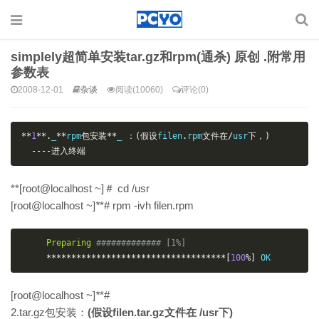
simplely超简单安装tar.gz和rpm(通杀) 原创 .附常用
参数表
2008-12-01
杂谈
阅读(10060)
评论(0)
**
1
**.
_
**
rpm
包安装**
_ 
：(假设
filen
.
rpm
文件在/
usr
下，)
----进入终端
**[root@localhost ~]＃ cd /usr
[root@localhost ~]
*
*# rpm -ivh filen.rpm
Preparing
############# [1%]  
************************************[
100
%]
 OK  
[root@localhost ~]
*
*#
2.tar.gz包安装：
(假设filen.tar.gz文件在 /usr下)