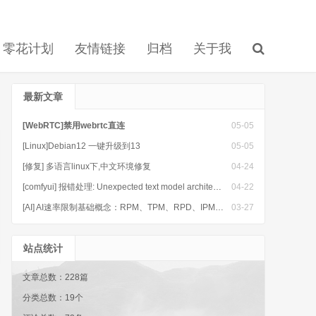
零花计划
友情链接
归档
关于我
最新文章
[WebRTC]禁用webrtc直连
05-05
[Linux]Debian12 一键升级到13
05-05
[修复] 多语言linux下,中文环境修复
04-24
[comfyui] 报错处理: Unexpected text model architecture type in GGUF file: 'mistral3'
04-22
[AI] AI速率限制基础概念：RPM、TPM、RPD、IPM是什么
03-27
站点统计
文章总数：228篇
分类总数：19个