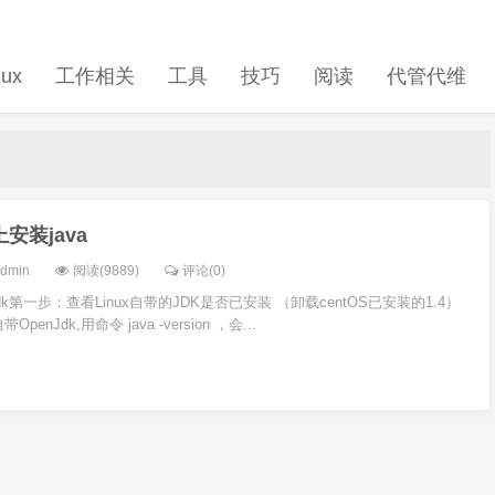
nux
工作相关
工具
技巧
阅读
代管代维
上安装java
dmin
阅读(9889)
评论(0)
nJdk第一步：查看Linux自带的JDK是否已安装 （卸载centOS已安装的1.4）
penJdk,用命令 java -version ，会...