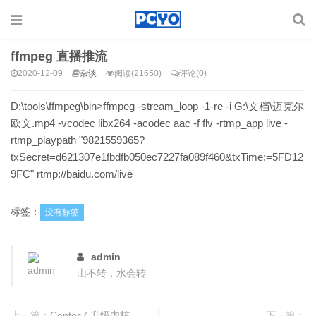
ffmpeg 直播推流
2020-12-09
杂谈
阅读(21650)
评论(0)
D:\tools\ffmpeg\bin>ffmpeg -stream_loop -1-re -i G:\文档\迈克尔
欧文.mp4 -vcodec libx264 -acodec aac -f flv -rtmp_app live -
rtmp_playpath "9821559365?
txSecret=d621307e1fbdfb050ec7227fa089f460&txTime;=5FD12
9FC" rtmp://baidu.com/live
标签：
没有标签
admin
山不转，水会转
上一篇：
Centos7 升级内核
下一篇：