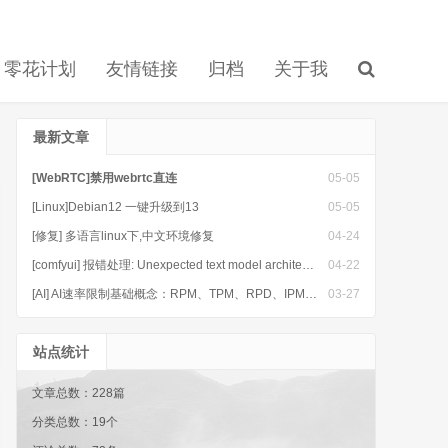
零花计划
友情链接
归档
关于我
最新文章
[WebRTC]禁用webrtc直连
05-05
[Linux]Debian12 一键升级到13
05-05
[修复] 多语言linux下,中文环境修复
04-24
[comfyui] 报错处理: Unexpected text model architecture type in GGUF file: 'mistral3'
04-22
[AI] AI速率限制基础概念：RPM、TPM、RPD、IPM是什么
03-27
站点统计
文章总数：228篇
分类总数：19个