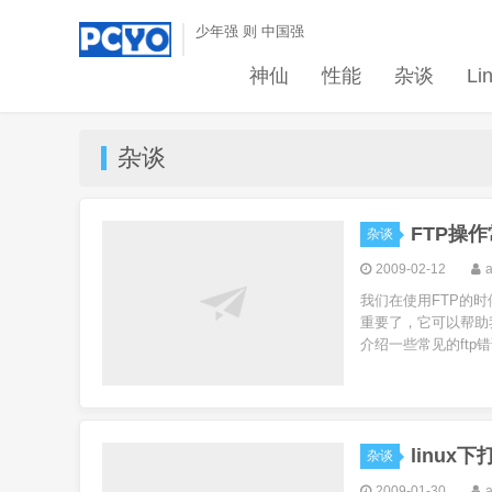
少年强 则 中国强
神仙
性能
杂谈
Li
杂谈
FTP操
杂谈
2009-02-12
我们在使用FTP的
重要了，它可以帮助
介绍一些常见的ftp错误
linux下
杂谈
2009-01-30