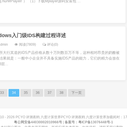
erhq.hu/MPlayer/ ） （1）下载Mplayer源码安装包 ...
dows入门级IDS构建过程详述
admin
阅读(7809)
评论(0)
所大行其道的IDS产品价格从数十万到数百万不等，这种相对昂贵的奶酪被
结果就是：一般中小企业并不具备实施IDS产品的能力，它们的精力会放在
...
33
34
35
36
37
38
下一页
10 - 2026
PCYO 评测夜鸥 六度计算世界PCYO 评测夜鸥 六度计算世界加载耗时：174
粤公网安备44030002010966号
|
备案号：
粤ICP备13076448号-1