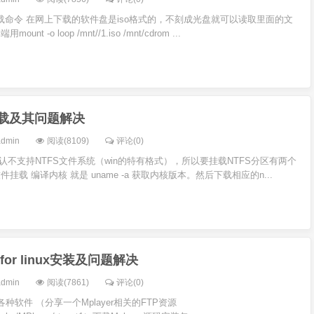
挂载命令 在网上下载的软件盘是iso格式的，不刻成光盘就可以读取里面的文
t -o loop /mnt//1.iso /mnt/cdrom ...
盘挂载及其问题解决
admin
阅读(8109)
评论(0)
般默认不支持NTFS文件系统（win的特有格式），所以要挂载NTFS分区有两个
挂载 编译内核 就是 uname -a 获取内核版本。然后下载相应的n...
r for linux安装及问题解决
admin
阅读(7861)
评论(0)
的各种软件 （分享一个Mplayer相关的FTP资源