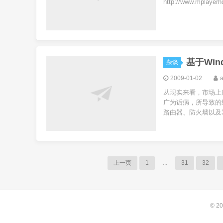
http://www.mplay
基于Win
杂谈
2009-01-02
从现实来看，市场上
广为诟病，所导致的
路由器、防火墙以及3层
上一页
1
...
31
32
© 20